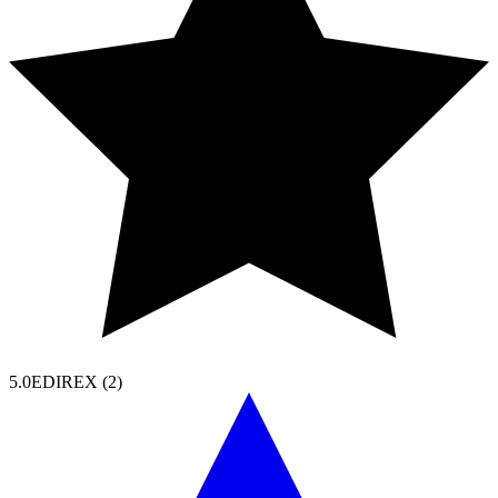
5.0
EDIREX (
2
)