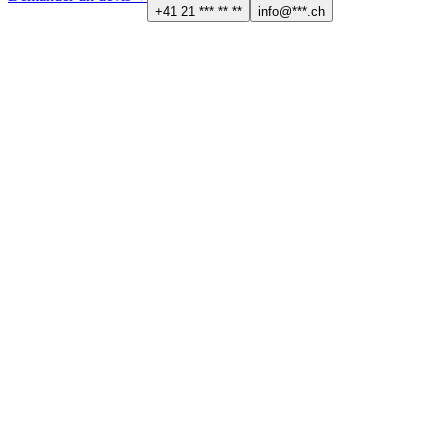
+41 21 *** ** **
info@***.ch