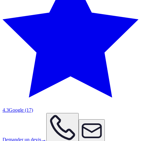
4.3
Google
(17)
Demander un devis
→