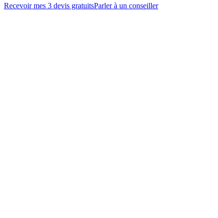
Recevoir mes 3 devis gratuits
Parler à un conseiller
Service
Choisir un service
Code postal
Recevoir mes 3 devis
Gratuit · Sans engagement · Réponse sous 48h
Vous hésitez sur votre projet ?
Prendre un appel conseil
→