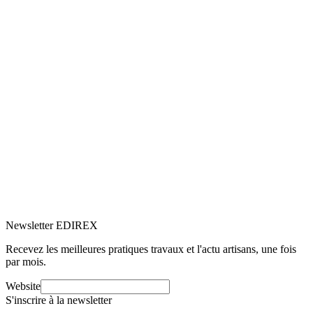
Comparez et choisissez
Choisissez l'artisan qui vous convient
SB
NR
PL
IM
+96
100+ clients satisfaits
Newsletter EDIREX
Recevez les meilleures pratiques travaux et l'actu artisans, une fois
par mois.
Website
S'inscrire à la newsletter