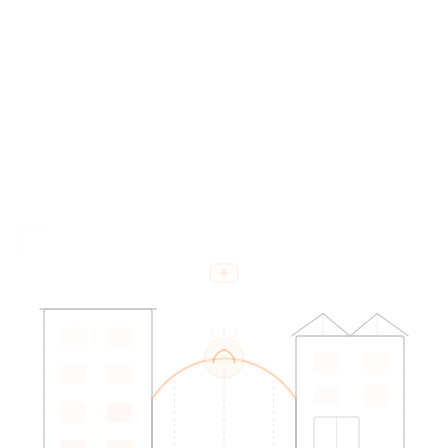
parcours dédiés
0
+
entreprises partenaires
0
+
projets réalisés
0
cantons couverts