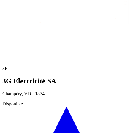
Accueil
/
Annuaire
/
3G Electricité SA
3E
3G Electricité SA
Champéry
,
VD
·
1874
Disponible