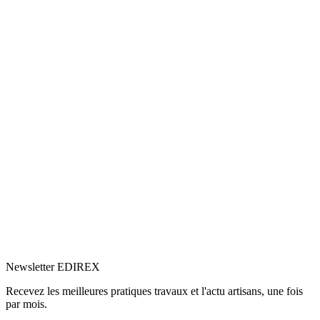
5.0
Google
(1)
Voir le profil
→
Newsletter EDIREX
Recevez les meilleures pratiques travaux et l'actu artisans, une fois
par mois.