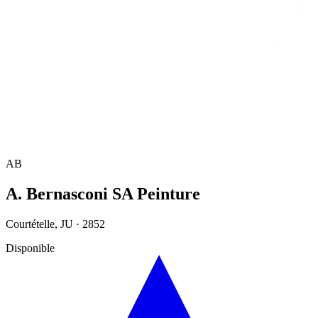
Accueil
/
Annuaire
/
A. Bernasconi SA Peinture
AB
A. Bernasconi SA Peinture
Courtételle
,
JU
·
2852
Disponible