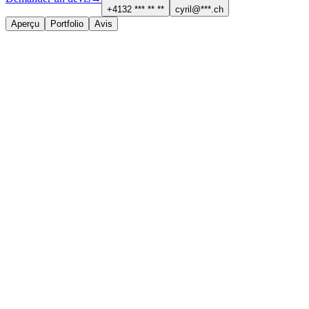
+4132 *** ** **
cyril@***.ch
Aperçu
Portfolio
Avis
À propos
Services proposés
Peinture, plafonds et isolation
Contact