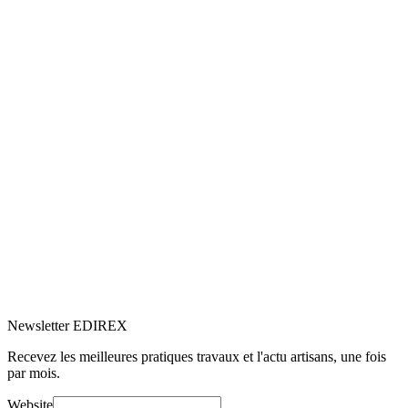
5.0
Google
(7)
Voir le profil
→
Newsletter EDIREX
Recevez les meilleures pratiques travaux et l'actu artisans, une fois
par mois.
Website