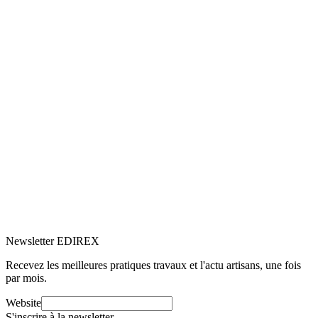
5.0
Google
(3)
Voir le profil
→
Newsletter EDIREX
Recevez les meilleures pratiques travaux et l'actu artisans, une fois
par mois.
Website
S'inscrire à la newsletter