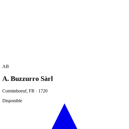
Accueil
/
Annuaire
/
A. Buzzurro Sàrl
AB
A. Buzzurro Sàrl
Corminboeuf
,
FR
·
1720
Disponible