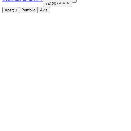
+4126 *** ** **
Aperçu
Portfolio
Avis
À propos
Services proposés
Peinture, plafonds et isolation
Contact