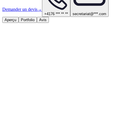
Demander un devis
→
+4176 *** ** **
secretariat@***.com
Aperçu
Portfolio
Avis
À propos
Services proposés
Étanchéité, couverture et façade
Contact