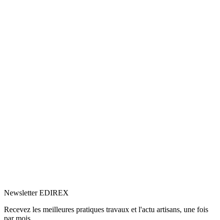
5.0
Google
(1)
Voir le profil
→
Newsletter EDIREX
Recevez les meilleures pratiques travaux et l'actu artisans, une fois
par mois.