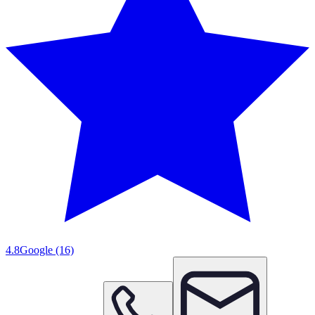
4.8
Google
(16)