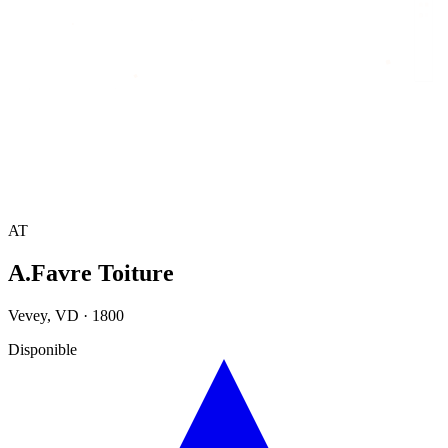
Accueil
/
Annuaire
/
A.Favre Toiture
AT
A.Favre Toiture
Vevey
,
VD
·
1800
Disponible