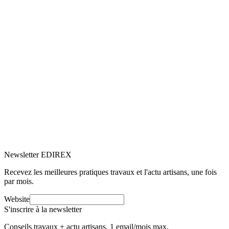
5.0
Google
(2)
Voir le profil
→
Newsletter EDIREX
Recevez les meilleures pratiques travaux et l'actu artisans, une fois
par mois.
Website
S'inscrire à la newsletter
Conseils travaux + actu artisans, 1 email/mois max.