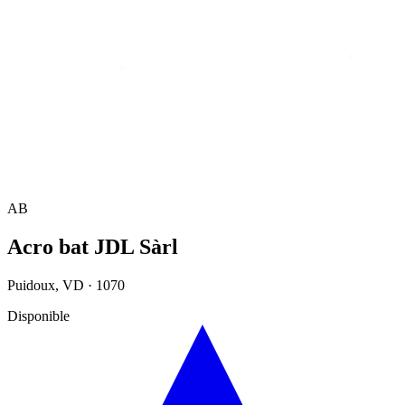
Accueil
/
Annuaire
/
Acro bat JDL Sàrl
AB
Acro bat JDL Sàrl
Puidoux
,
VD
·
1070
Disponible