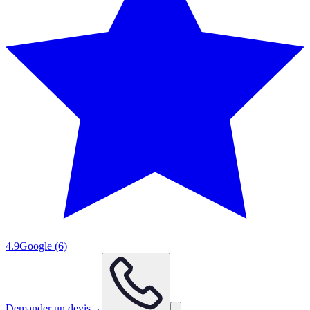
4.9
Google
(6)
Demander un devis
→