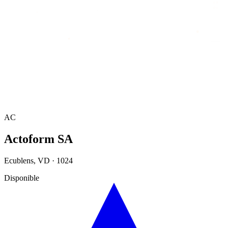
Accueil
/
Annuaire
/
Actoform SA
AC
Actoform SA
Ecublens
,
VD
·
1024
Disponible