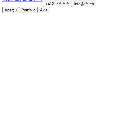
+4121 *** ** **
info@***.ch
Aperçu
Portfolio
Avis
À propos
Services proposés
Menuiserie et parquet
Cuisine et salle de bain
Contact