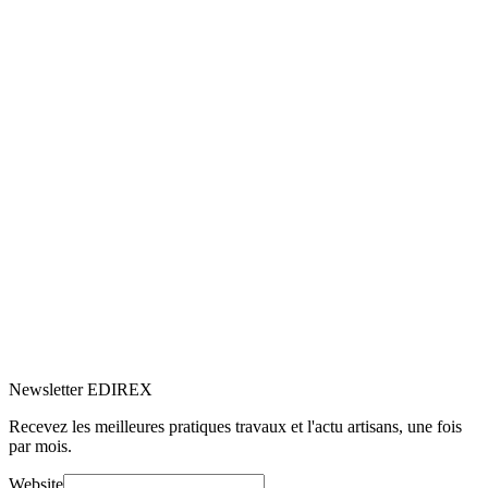
5.0
Google
(1)
Voir le profil
→
Newsletter EDIREX
Recevez les meilleures pratiques travaux et l'actu artisans, une fois
par mois.
Website