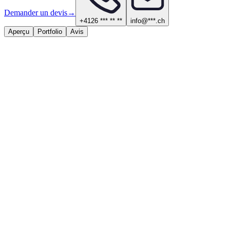
Demander un devis
→
+4126 *** ** **
info@***.ch
Aperçu
Portfolio
Avis
À propos
Services proposés
Maçonnerie et carrelage
Contact