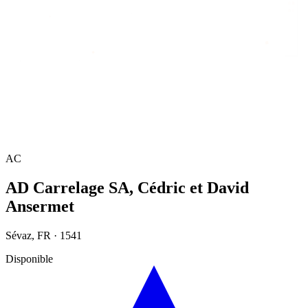
Accueil
/
Annuaire
/
AD Carrelage SA, Cédric et David Ansermet
AC
AD Carrelage SA, Cédric et David
Ansermet
Sévaz
,
FR
·
1541
Disponible