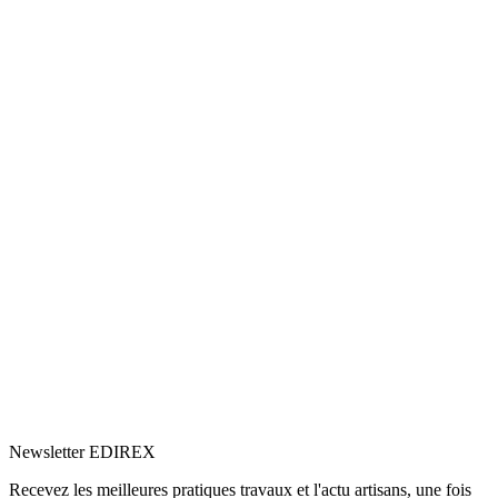
5.0
Google
(3)
Voir le profil
→
Newsletter EDIREX
Recevez les meilleures pratiques travaux et l'actu artisans, une fois