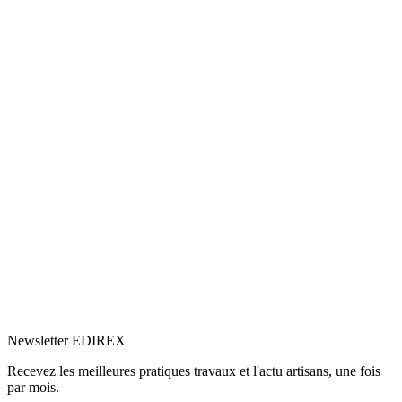
5.0
Google
(9)
Voir le profil
→
Newsletter EDIREX
Recevez les meilleures pratiques travaux et l'actu artisans, une fois
par mois.