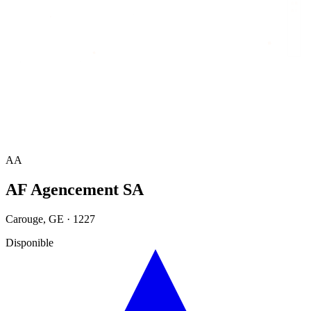
Accueil
/
Annuaire
/
AF Agencement SA
AA
AF Agencement SA
Carouge
,
GE
·
1227
Disponible