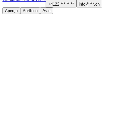
+4122 *** ** **
info@***.ch
Aperçu
Portfolio
Avis
À propos
Services proposés
Menuiserie et parquet
Cuisine et salle de bain
Contact