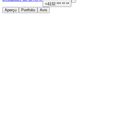
+4132 *** ** **
Aperçu
Portfolio
Avis
À propos
Services proposés
Étanchéité, couverture et façade
Contact