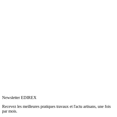
5.0
Google
(1)
Voir le profil
→
Newsletter EDIREX
Recevez les meilleures pratiques travaux et l'actu artisans, une fois
par mois.