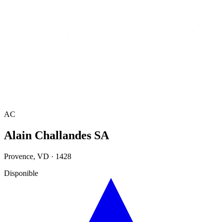
Accueil
/
Annuaire
/
Alain Challandes SA
AC
Alain Challandes SA
Provence
,
VD
·
1428
Disponible