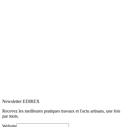
5.0
Google
(2)
Voir le profil
→
Newsletter EDIREX
Recevez les meilleures pratiques travaux et l'actu artisans, une fois
par mois.
Website