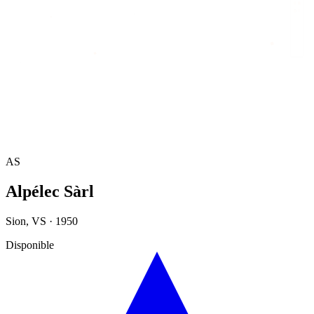
Accueil
/
Annuaire
/
Alpélec Sàrl
AS
Alpélec Sàrl
Sion
,
VS
·
1950
Disponible