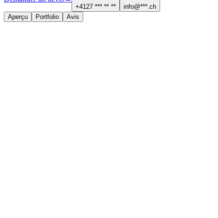
+4127 *** ** **
info@***.ch
Aperçu
Portfolio
Avis
À propos
Services proposés
Électricité, sécurité et domotique
Contact