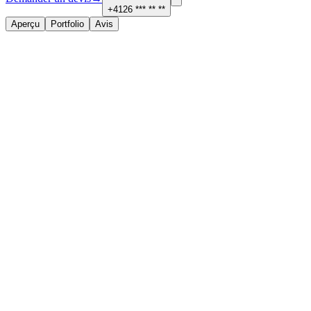
+4126 *** ** **
Aperçu
Portfolio
Avis
À propos
Services proposés
Contact