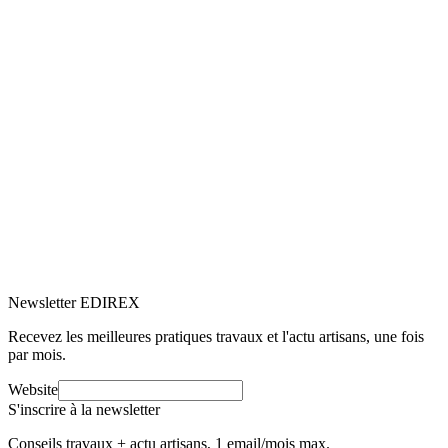
5.0
Google
(1)
Voir le profil
→
Newsletter EDIREX
Recevez les meilleures pratiques travaux et l'actu artisans, une fois
par mois.
Website
S'inscrire à la newsletter
Conseils travaux + actu artisans, 1 email/mois max.