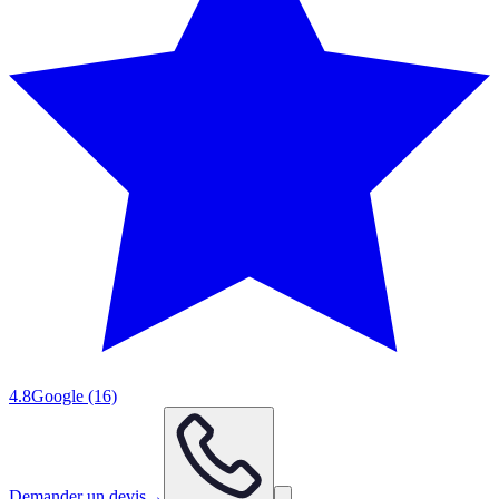
4.8
Google
(16)
Demander un devis
→