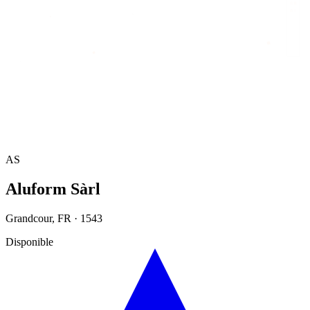
Accueil
/
Annuaire
/
Aluform Sàrl
AS
Aluform Sàrl
Grandcour
,
FR
·
1543
Disponible