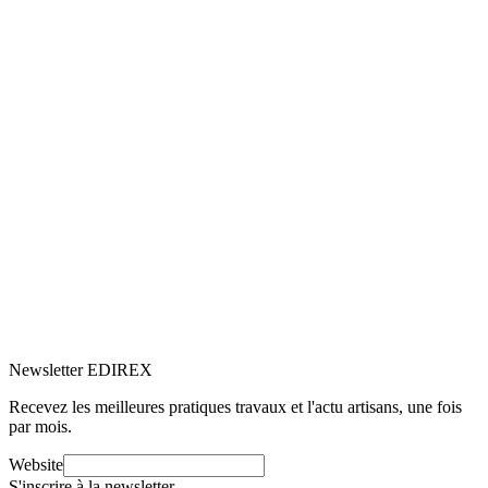
5.0
Google
(1)
Voir le profil
→
Newsletter EDIREX
Recevez les meilleures pratiques travaux et l'actu artisans, une fois
par mois.
Website
S'inscrire à la newsletter