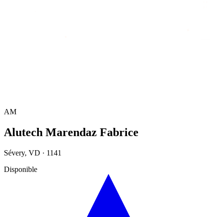
Accueil
/
Annuaire
/
Alutech Marendaz Fabrice
AM
Alutech Marendaz Fabrice
Sévery
,
VD
·
1141
Disponible