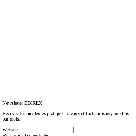
5.0
Google
(1)
Voir le profil
→
Newsletter EDIREX
Recevez les meilleures pratiques travaux et l'actu artisans, une fois
par mois.
Website
S'inscrire à la newsletter