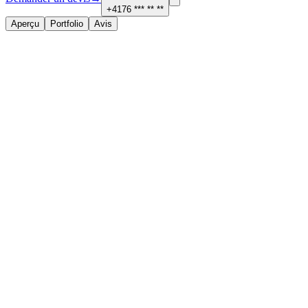
+4176 *** ** **
Aperçu
Portfolio
Avis
À propos
Services proposés
Peinture, plafonds et isolation
Contact