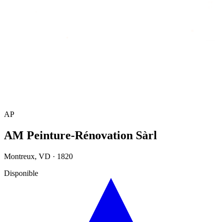
Accueil
/
Annuaire
/
AM Peinture-Rénovation Sàrl
AP
AM Peinture-Rénovation Sàrl
Montreux
,
VD
·
1820
Disponible