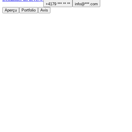
+4179 *** ** **
info@***.com
Aperçu
Portfolio
Avis
À propos
Services proposés
Paysagiste
Contact