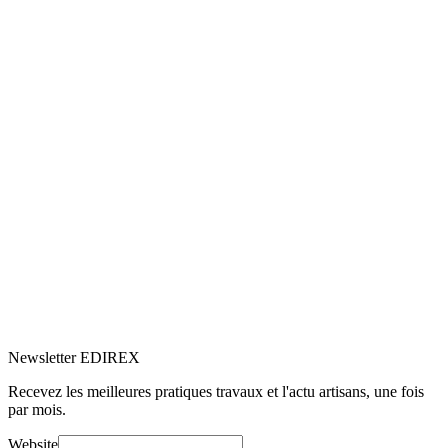
5.0
Google
(1)
Voir le profil
→
Newsletter EDIREX
Recevez les meilleures pratiques travaux et l'actu artisans, une fois
par mois.
Website