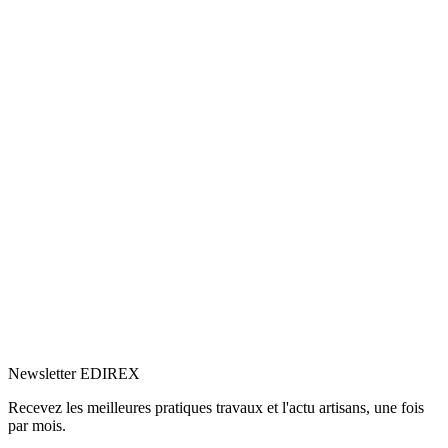
5.0
Google
(1)
Voir le profil
→
Newsletter EDIREX
Recevez les meilleures pratiques travaux et l'actu artisans, une fois
par mois.