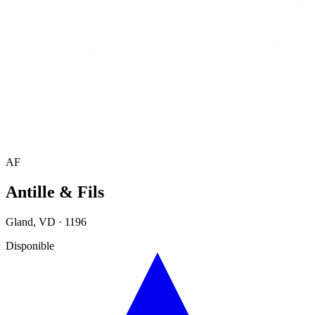
Accueil
/
Annuaire
/
Antille & Fils
AF
Antille & Fils
Gland
,
VD
·
1196
Disponible