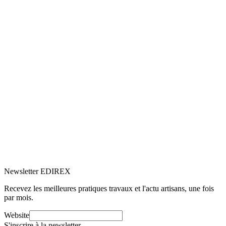
5.0
Google
(2)
Voir le profil
→
Newsletter EDIREX
Recevez les meilleures pratiques travaux et l'actu artisans, une fois
par mois.
Website
S'inscrire à la newsletter