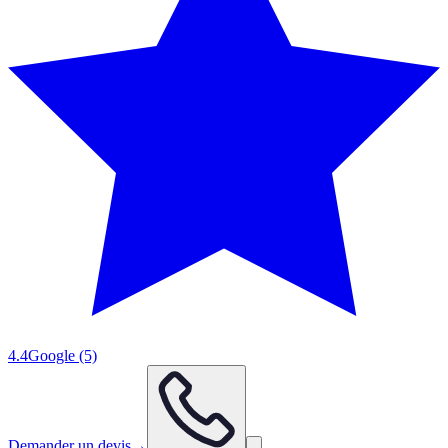
4.4
Google
(5)
Demander un devis
→