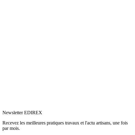
5.0
Google
(1)
Voir le profil
→
Newsletter EDIREX
Recevez les meilleures pratiques travaux et l'actu artisans, une fois
par mois.