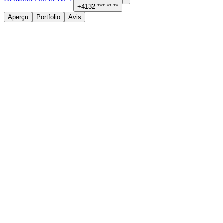
+4132 *** ** **
Aperçu
Portfolio
Avis
À propos
Services proposés
Maçonnerie et carrelage
Contact