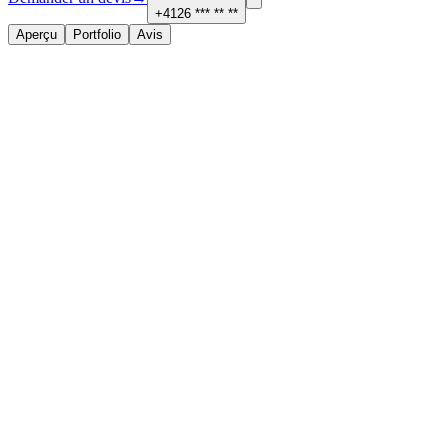
+4126 *** ** **
Aperçu
Portfolio
Avis
À propos
Services proposés
Rénovation complète
Contact