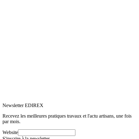
5.0
Google
(32)
Voir le profil
→
Newsletter EDIREX
Recevez les meilleures pratiques travaux et l'actu artisans, une fois
par mois.
Website
S'inscrire à la newsletter