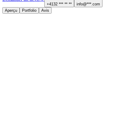
+4132 *** ** **
info@***.com
Aperçu
Portfolio
Avis
À propos
Services proposés
Peinture, plafonds et isolation
Contact