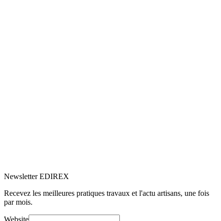
5.0
Google
(1)
Voir le profil
→
Newsletter EDIREX
Recevez les meilleures pratiques travaux et l'actu artisans, une fois
par mois.
Website