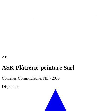
Accueil
/
Annuaire
/
ASK Plâtrerie-peinture Sàrl
AP
ASK Plâtrerie-peinture Sàrl
Corcelles-Cormondrèche
,
NE
·
2035
Disponible