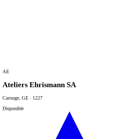
Accueil
/
Annuaire
/
Ateliers Ehrismann SA
AE
Ateliers Ehrismann SA
Carouge
,
GE
·
1227
Disponible