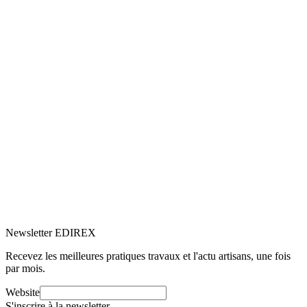
5.0
Google
(1)
Voir le profil
→
Newsletter EDIREX
Recevez les meilleures pratiques travaux et l'actu artisans, une fois
par mois.
Website
S'inscrire à la newsletter