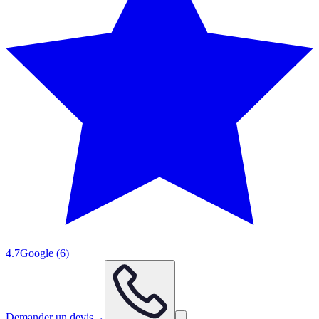
4.7
Google
(6)
Demander un devis
→