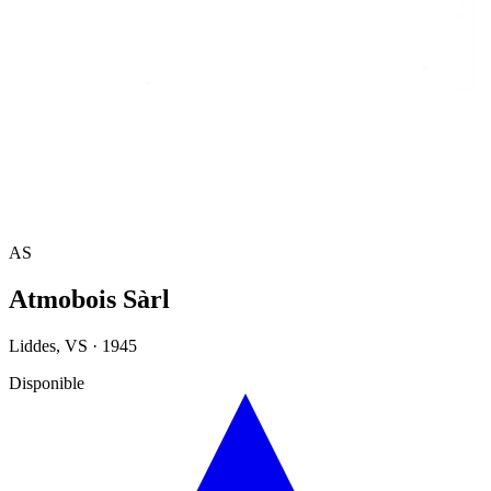
Accueil
/
Annuaire
/
Atmobois Sàrl
AS
Atmobois Sàrl
Liddes
,
VS
·
1945
Disponible