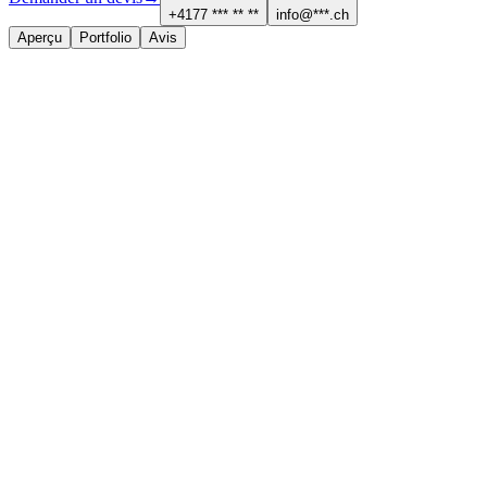
+4177 *** ** **
info@***.ch
Aperçu
Portfolio
Avis
À propos
Services proposés
Menuiserie et parquet
Cuisine et salle de bain
Contact