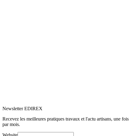
5.0
Google
(1)
Voir le profil
→
Newsletter EDIREX
Recevez les meilleures pratiques travaux et l'actu artisans, une fois
par mois.
Website