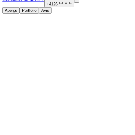
+4126 *** ** **
Aperçu
Portfolio
Avis
À propos
Services proposés
Électricité, sécurité et domotique
Contact