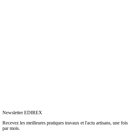
5.0
Google
(1)
Voir le profil
→
Newsletter EDIREX
Recevez les meilleures pratiques travaux et l'actu artisans, une fois
par mois.