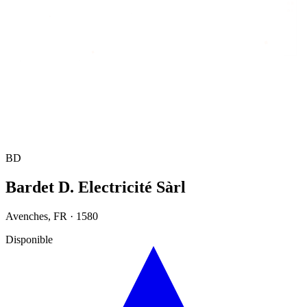
Accueil
/
Annuaire
/
Bardet D. Electricité Sàrl
BD
Bardet D. Electricité Sàrl
Avenches
,
FR
·
1580
Disponible