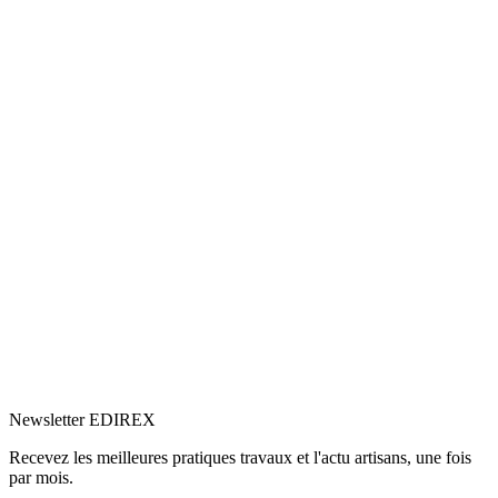
5.0
Google
(2)
Voir le profil
→
Newsletter EDIREX
Recevez les meilleures pratiques travaux et l'actu artisans, une fois
par mois.