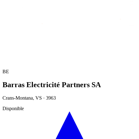
Accueil
/
Annuaire
/
Barras Electricité Partners SA
BE
Barras Electricité Partners SA
Crans-Montana
,
VS
·
3963
Disponible