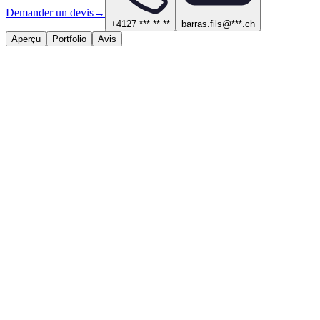
Demander un devis
→
+4127 *** ** **
barras.fils@***.ch
Aperçu
Portfolio
Avis
À propos
Services proposés
Électricité, sécurité et domotique
Contact