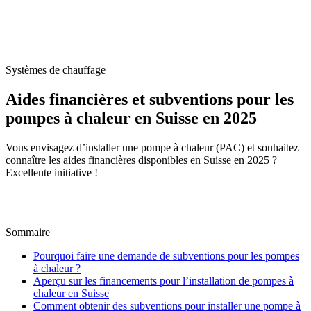
Accueil
/
Blog
/
Aides financières et subventions pour les pompes à chaleur en
Suisse en 2025
Systèmes de chauffage
Aides financières et subventions pour les
pompes à chaleur en Suisse en 2025
Vous envisagez d’installer une pompe à chaleur (PAC) et souhaitez
connaître les aides financières disponibles en Suisse en 2025 ?
Excellente initiative !
M
Par
Marc-Étienne Renaud
25 juin 2025
Mis à jour le
6
juillet 2026
Sommaire
Pourquoi faire une demande de subventions pour les pompes
à chaleur ?
Aperçu sur les financements pour l’installation de pompes à
chaleur en Suisse
Comment obtenir des subventions pour installer une pompe à