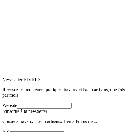
M
Marc-Étienne Renaud
8
min de lecture
Systèmes de chauffage
16 juin 2025
Quel est le prix d’une pompe à chaleur :
les coûts d’installation et nos conseils
Découvrez les éléments qui influencent le coût d'installation d'une
pompe à chaleur et des conseils pour optimiser vos dépenses.
M
Marc-Étienne Renaud
8
min de lecture
Newsletter EDIREX
Recevez les meilleures pratiques travaux et l'actu artisans, une fois
par mois.
Website
S'inscrire à la newsletter
Conseils travaux + actu artisans, 1 email/mois max.