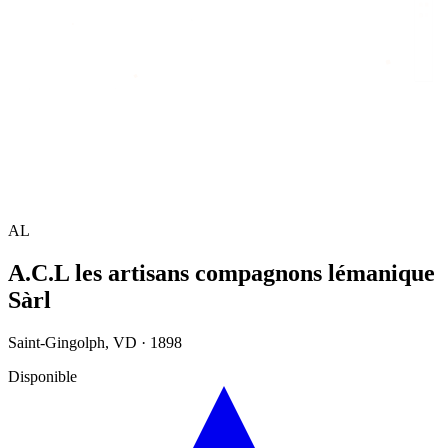
Accueil
/
Annuaire
/
A.C.L les artisans compagnons lémanique Sàrl
AL
A.C.L les artisans compagnons lémanique
Sàrl
Saint-Gingolph
,
VD
·
1898
Disponible