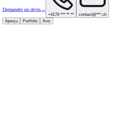
Demander un devis
→
+4179 *** ** **
contact@***.ch
Aperçu
Portfolio
Avis
À propos
Services proposés
Menuiserie et parquet
Cuisine et salle de bain
Contact