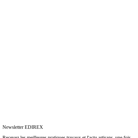
5.0
Google
(5)
Voir le profil
→
Newsletter EDIREX
Recevez les meilleures pratiques travaux et l'actu artisans, une fois