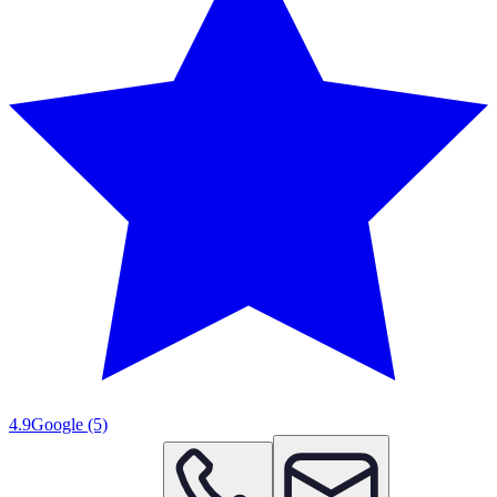
4.9
Google
(5)