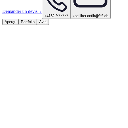
Demander un devis
→
+4132 *** ** **
koelliker.antik@***.ch
Aperçu
Portfolio
Avis
À propos
Services proposés
Peinture, plafonds et isolation
Contact