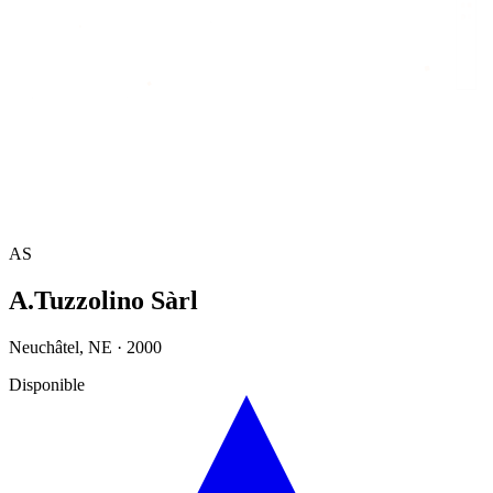
Accueil
/
Annuaire
/
A.Tuzzolino Sàrl
AS
A.Tuzzolino Sàrl
Neuchâtel
,
NE
·
2000
Disponible