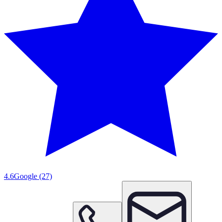
4.6
Google
(27)