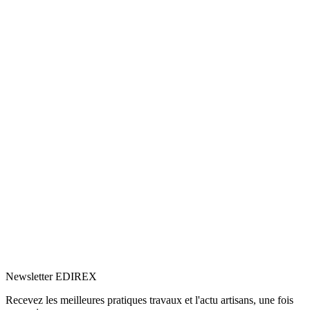
5.0
Google
(17)
Voir le profil
→
Newsletter EDIREX
Recevez les meilleures pratiques travaux et l'actu artisans, une fois