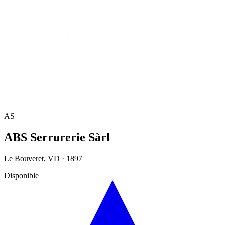
Accueil
/
Annuaire
/
ABS Serrurerie Sàrl
AS
ABS Serrurerie Sàrl
Le Bouveret
,
VD
·
1897
Disponible