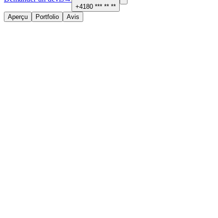
+4180 *** ** **
Aperçu
Portfolio
Avis
À propos
Services proposés
Électricité, sécurité et domotique
Contact