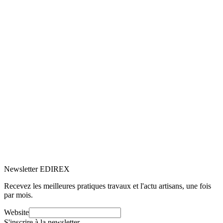
5.0
Google
(3)
Voir le profil
→
Newsletter EDIREX
Recevez les meilleures pratiques travaux et l'actu artisans, une fois
par mois.
Website
S'inscrire à la newsletter