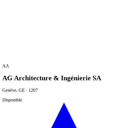
Accueil
/
Annuaire
/
AG Architecture & Ingénierie SA
AA
AG Architecture & Ingénierie SA
Genève
,
GE
·
1207
Disponible