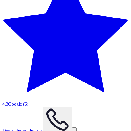
4.3
Google
(6)
Demander un devis
→