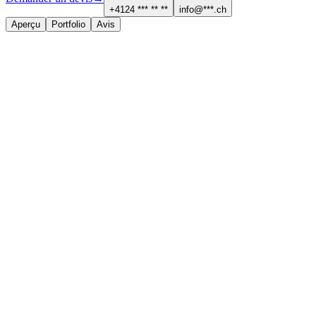
+4124 *** ** **
info@***.ch
Aperçu
Portfolio
Avis
À propos
Services proposés
Menuiserie et parquet
Cuisine et salle de bain
Contact