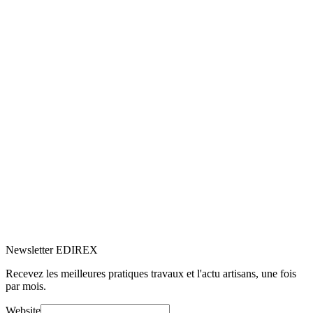
5.0
Google
(5)
Voir le profil
→
Newsletter EDIREX
Recevez les meilleures pratiques travaux et l'actu artisans, une fois
par mois.
Website