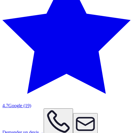
4.7
Google
(19)
Demander un devis
→