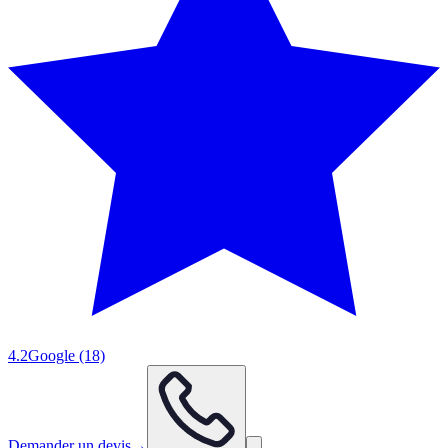
4.2
Google
(18)
Demander un devis
→