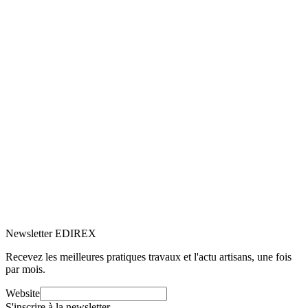
5.0
Google
(2)
Voir le profil
→
Newsletter EDIREX
Recevez les meilleures pratiques travaux et l'actu artisans, une fois
par mois.
Website
S'inscrire à la newsletter