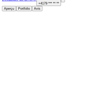
+4179 *** ** **
Aperçu
Portfolio
Avis
À propos
Services proposés
Maçonnerie et carrelage
Contact