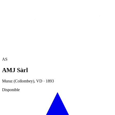
Accueil
/
Annuaire
/
AMJ Sàrl
AS
AMJ Sàrl
Muraz (Collombey)
,
VD
·
1893
Disponible