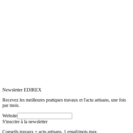
5.0
Google
(2)
Voir le profil
→
Newsletter EDIREX
Recevez les meilleures pratiques travaux et l'actu artisans, une fois
par mois.
Website
S'inscrire à la newsletter
Conseils travaux + actu artisans, 1 email/mois max.