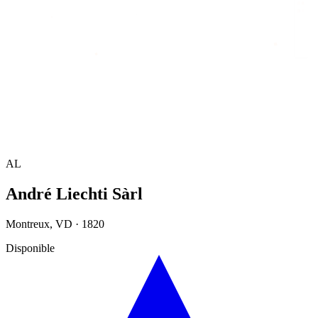
Accueil
/
Annuaire
/
André Liechti Sàrl
AL
André Liechti Sàrl
Montreux
,
VD
·
1820
Disponible