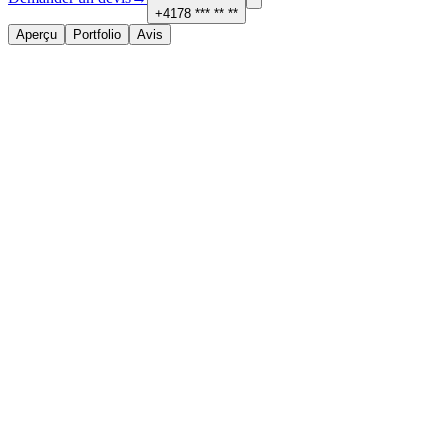
+4178 *** ** **
Aperçu
Portfolio
Avis
À propos
Services proposés
Contact