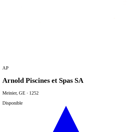
Accueil
/
Annuaire
/
Arnold Piscines et Spas SA
AP
Arnold Piscines et Spas SA
Meinier
,
GE
·
1252
Disponible