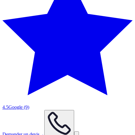
4.5
Google
(9)
Demander un devis
→