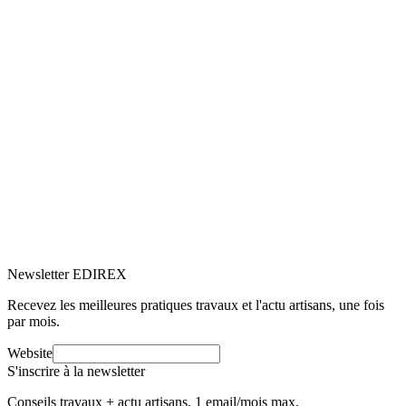
5.0
Google
(2)
Voir le profil
→
Newsletter EDIREX
Recevez les meilleures pratiques travaux et l'actu artisans, une fois
par mois.
Website
S'inscrire à la newsletter
Conseils travaux + actu artisans, 1 email/mois max.