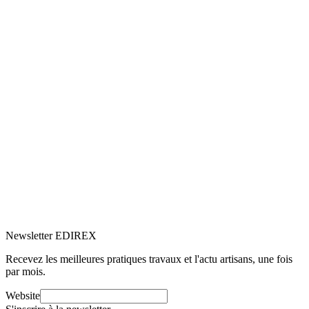
garantir son bon fonctionnement, sa longévité et ses performances
optimales.
M
Marc-Étienne Renaud
8
min de lecture
Systèmes de chauffage
25 juin 2025
Aides financières et subventions pour les
pompes à chaleur en Suisse en 2025
Vous envisagez d’installer une pompe à chaleur (PAC) et souhaitez
connaître les aides financières disponibles en Suisse en 2025 ?
Excellente initiative !
M
Marc-Étienne Renaud
10
min de lecture
Newsletter EDIREX
Recevez les meilleures pratiques travaux et l'actu artisans, une fois
par mois.
Website