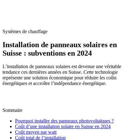
Accueil
/
Blog
/
Installation de panneaux solaires en Suisse : subventions en
2024
Systèmes de chauffage
Installation de panneaux solaires en
Suisse : subventions en 2024
L’installation de panneaux solaires est devenue une véritable
tendance ces dernières années en Suisse. Cette technologie
représente une solution économique pour réduire les coûts
énergétiques et accroître l’indépendance énergétique.
M
Par
Marc-Étienne Renaud
19 juin 2024
Mis à jour le
22 juin 2026
Sommaire
Pourquoi installer des panneaux photovoltaïques ?
Coût d’une installation solaire en Suisse en 2024
Coût moyen par watt
Coût total de l’installation