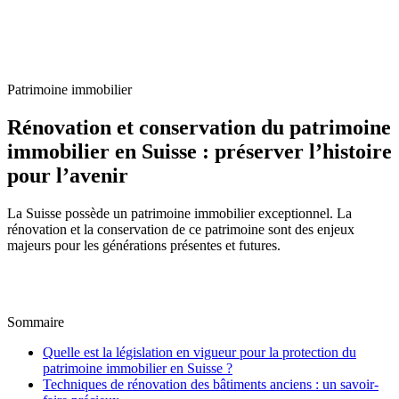
Accueil
/
Blog
/
Rénovation et conservation du patrimoine immobilier en
Suisse : préserver l’histoire pour l’avenir
Patrimoine immobilier
Rénovation et conservation du patrimoine
immobilier en Suisse : préserver l’histoire
pour l’avenir
La Suisse possède un patrimoine immobilier exceptionnel. La
rénovation et la conservation de ce patrimoine sont des enjeux
majeurs pour les générations présentes et futures.
C
Par
Claire Voisard
4 février 2025
Mis à jour le
6 juillet
2026
Sommaire
Quelle est la législation en vigueur pour la protection du
patrimoine immobilier en Suisse ?
Techniques de rénovation des bâtiments anciens : un savoir-