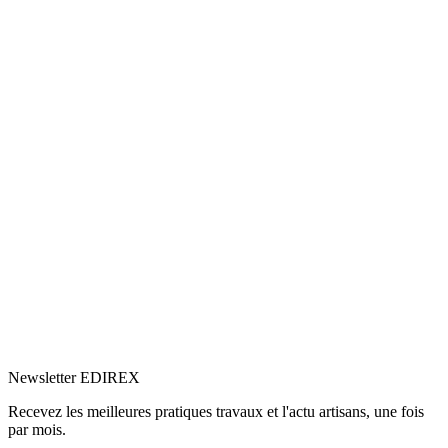
Cet article synthétise les réponses de Luca Colletti sur la fiscalité
immobilière en Suisse, rendant l'information actionnable pour les
propriétaires privés.
C
Claire Voisard
10
min de lecture
Patrimoine immobilier
29 mai 2025
Logement insalubre, habitat indigne :
quels sont les risques ?
Quels sont les risques de l'insalubrité pour la santé ou la sécurité ?
Découvrez comment détecter un logement insalubre et à qui vous
adresser.
C
Claire Voisard
10
min de lecture
Newsletter EDIREX
Recevez les meilleures pratiques travaux et l'actu artisans, une fois
par mois.