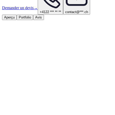
Demander un devis
→
+4122 *** ** **
contact@***.ch
Aperçu
Portfolio
Avis
À propos
Services proposés
Sanitaire, chauffage et ventilation
Contact