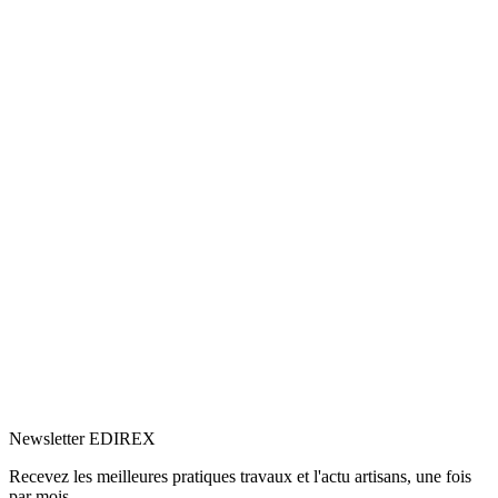
5.0
Google
(3)
Voir le profil
→
Newsletter EDIREX
Recevez les meilleures pratiques travaux et l'actu artisans, une fois
par mois.