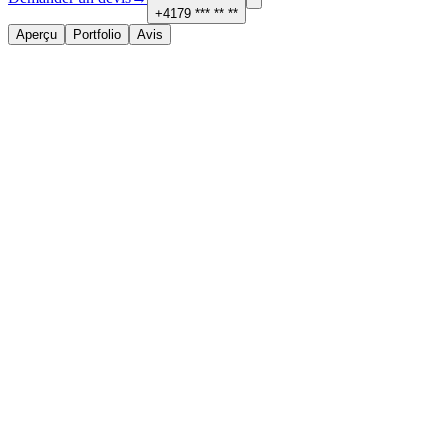
+4179 *** ** **
Aperçu
Portfolio
Avis
À propos
Services proposés
Sanitaire, chauffage et ventilation
Contact