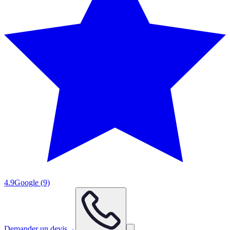
4.9
Google
(9)
Demander un devis
→