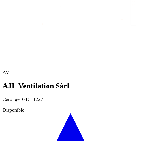
Accueil
/
Annuaire
/
AJL Ventilation Sàrl
AV
AJL Ventilation Sàrl
Carouge
,
GE
·
1227
Disponible