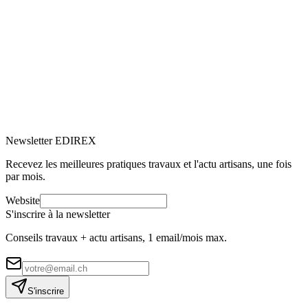
l’installation de votre PAC
Vous envisagez d’installer une pompe à chaleur (PAC) ? Excellente
idée ! Il s'agit d'une solution de chauffage économique et
écologique. Découvrez notre guide complet sur les différentes étapes
de l’installation d’une PAC.
M
Marc-Étienne Renaud
7
min de lecture
Newsletter EDIREX
Recevez les meilleures pratiques travaux et l'actu artisans, une fois
par mois.
Website
S'inscrire à la newsletter
Conseils travaux + actu artisans, 1 email/mois max.
S'inscrire