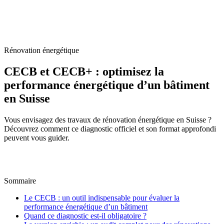
Accueil
/
Blog
/
CECB et CECB+ : optimisez la performance énergétique
d’un bâtiment en Suisse
Rénovation énergétique
CECB et CECB+ : optimisez la
performance énergétique d’un bâtiment
en Suisse
Vous envisagez des travaux de rénovation énergétique en Suisse ?
Découvrez comment ce diagnostic officiel et son format approfondi
peuvent vous guider.
M
Par
Marc-Étienne Renaud
22 août 2025
Mis à jour le
6
juillet 2026
Sommaire
Le CECB : un outil indispensable pour évaluer la
performance énergétique d’un bâtiment
Quand ce diagnostic est-il obligatoire ?