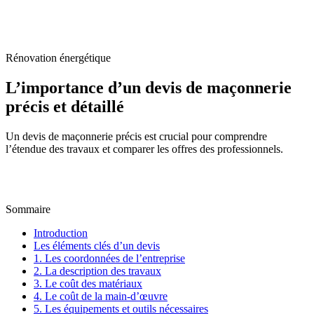
Accueil
/
Blog
/
L’importance d’un devis de maçonnerie précis et détaillé
Rénovation énergétique
L’importance d’un devis de maçonnerie
précis et détaillé
Un devis de maçonnerie précis est crucial pour comprendre
l’étendue des travaux et comparer les offres des professionnels.
M
Par
Marc-Étienne Renaud
28 août 2024
Mis à jour le
22 juin 2026
Sommaire
Introduction
Les éléments clés d’un devis
1. Les coordonnées de l’entreprise
2. La description des travaux
3. Le coût des matériaux
4. Le coût de la main-d’œuvre
5. Les équipements et outils nécessaires