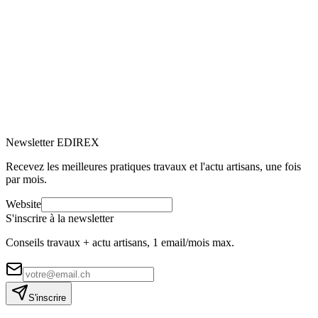
Rénovation de fenêtres : tout savoir pour
remplacer les fenêtres
Vous ressentez des courants d’air, vos factures d’énergie augmentent
ou le bruit extérieur vous dérange ? C’est le moment d’envisager la
rénovation de vos fenêtres.
M
Marc-Étienne Renaud
10
min de lecture
Newsletter EDIREX
Recevez les meilleures pratiques travaux et l'actu artisans, une fois
par mois.
Website
S'inscrire à la newsletter
Conseils travaux + actu artisans, 1 email/mois max.
S'inscrire