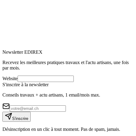
remplacer les fenêtres
Vous ressentez des courants d’air, vos factures d’énergie augmentent
ou le bruit extérieur vous dérange ? C’est le moment d’envisager la
rénovation de vos fenêtres.
M
Marc-Étienne Renaud
10
min de lecture
Newsletter EDIREX
Recevez les meilleures pratiques travaux et l'actu artisans, une fois
par mois.
Website
S'inscrire à la newsletter
Conseils travaux + actu artisans, 1 email/mois max.
S'inscrire
Désinscription en un clic à tout moment. Pas de spam, jamais.