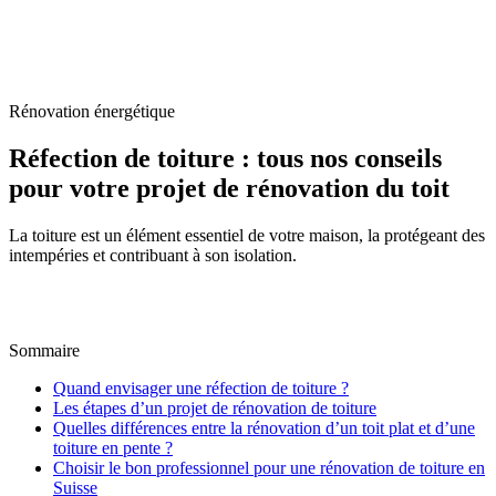
Accueil
/
Blog
/
Réfection de toiture : tous nos conseils pour votre projet de
rénovation du toit
Rénovation énergétique
Réfection de toiture : tous nos conseils
pour votre projet de rénovation du toit
La toiture est un élément essentiel de votre maison, la protégeant des
intempéries et contribuant à son isolation.
M
Par
Marc-Étienne Renaud
25 avril 2025
Mis à jour le
6
juillet 2026
Sommaire
Quand envisager une réfection de toiture ?
Les étapes d’un projet de rénovation de toiture
Quelles différences entre la rénovation d’un toit plat et d’une
toiture en pente ?
Choisir le bon professionnel pour une rénovation de toiture en
Suisse