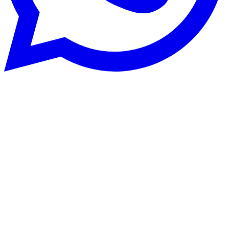
Rénovation énergétique
22 août 2025
CECB et CECB+ : optimisez la
performance énergétique d’un bâtiment
en Suisse
Vous envisagez des travaux de rénovation énergétique en Suisse ?
Découvrez comment ce diagnostic officiel et son format approfondi
peuvent vous guider.