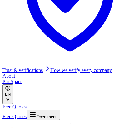
Trust & verifications
How we verify every company
About
Pro Space
EN
Free Quotes
Free Quotes
Open menu