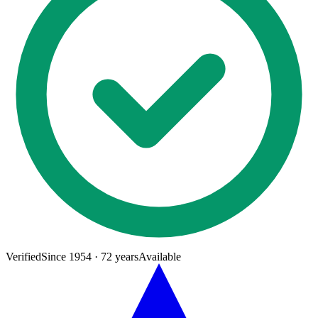
Verified
Since
1954
·
72
years
Available