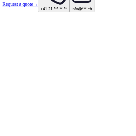
Request a quote
→
+41 21 *** ** **
info@***.ch