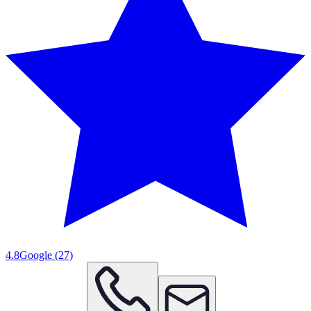
4.8
Google
(27)