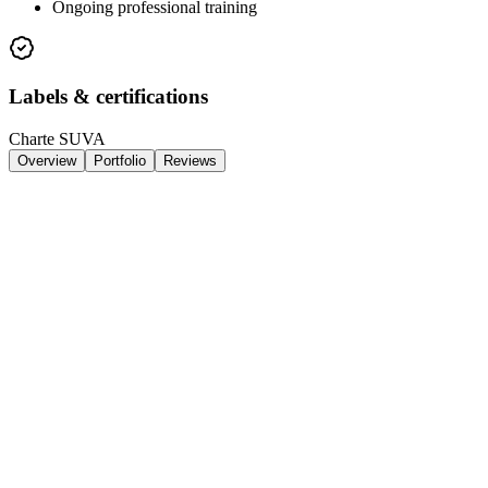
Ongoing professional training
Labels & certifications
Charte SUVA
Overview
Portfolio
Reviews
About
Claude Favre SA est une entreprise familiale lausannoise spécialisée
dans la ferblanterie, la couverture et l'étanchéité depuis 1954. Avec
plus de 70 ans d'expérience, elle constitue l'une des références les
plus anciennes et les plus respectées du canton de Vaud dans son
domaine. Transmise de génération en génération, l'entreprise a su
préserver son savoir-faire artisanal tout en intégrant les techniques et
les matériaux les plus modernes.
Les prestations de Claude Favre SA couvrent l'ensemble des travaux
de toiture. En couverture, l'équipe intervient sur la pose et la
rénovation de toitures en tuiles, en ardoises et en tôle, aussi bien
pour les bâtiments résidentiels que pour les immeubles et les