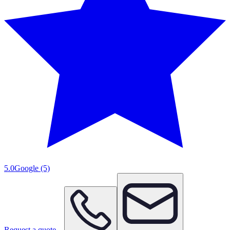
5.0
Google
(5)
Request a quote
→