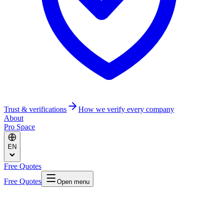
Trust & verifications
How we verify every company
About
Pro Space
EN
Free Quotes
Free Quotes
Open menu