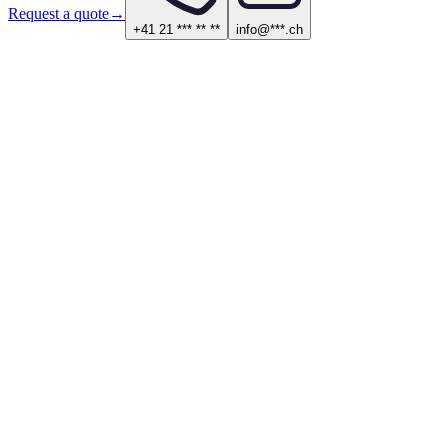
Request a quote
→
+41 21 *** ** **
info@***.ch