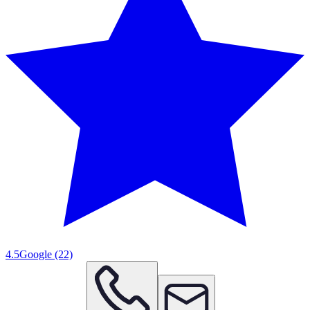
4.5
Google
(22)