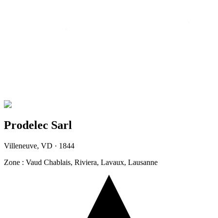
Home
/
Directory
/
Prodelec Sarl
Prodelec Sarl
Villeneuve
,
VD
·
1844
Zone
:
Vaud Chablais, Riviera, Lavaux, Lausanne